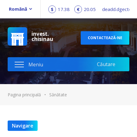
$
17.38
€
20.05
deadd.dgect@c
invest.
CONTACTEAZĂ-NE
chisinau
Pagina principală
•
Sănătate
Navigare