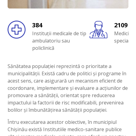
384
2109
Instituții medicale de tip
Medici de
ambulatoriu sau
specialită
policlinică
Sănătatea populației reprezintă o prioritate a
municipalității. Există cadru de politici și programe în
acest sens, care asigurară un mecanism eficient de
coordonare, implementare și evaluare a acțiunilor de
promovare a sănătății, orientat spre reducerea
impactului la factorii de risc modificabili, prevenirea
bolilor şi îmbunătățirea sănătăţii populaţiei.
Întru executarea acestor obiective, în municipiul
Chișinău există Institutiile medico-sanitare publice