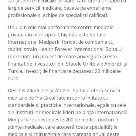
cât și centre medicale private, care oferă un spectru
larg de servicii medicale, bazate pe experienţe
profesionale şi echipe de specialişti calificați.
Unul din cele mai performante centre medicale
private din municipiul Chișinău este Spitalul
Internaţional Medpark, fondat de compania cu
capital străin Health Forever International. Spitalul
reprezintă un proiect de mare anvergură şi este
finanţat de investitori din Statele Unite ale Americii şi
Turcia. Investiţiile financiare depăşesc 20 milioane
euro.
Deschis 24/24 ore şi 7/7 zile, spitalul oferă servicii
medicale de înaltă calitate în conformitate cu
standardele şi practicile internaţionale, egale cu cele
ale instituţiilor medicale lideri pe piaţa internaţională.
Medpark reunește peste 200 de medici, doctori în
ştiinţe medicale, care acoperă toate specialităţile
medicale şi chirurgicale care trateaza anual peste