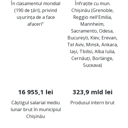
În clasamentul mondial
Înfrațite cu mun.
(190 de țări), privind
Chișinău (Grenoble,
ușurința de a face
Reggio nell'Emilia,
afaceri”
Mannheim,
Sacramento, Odesa,
București, Kiev, Erevan,
Tel Aviv, Minsk, Ankara,
Iași, Tbilisi, Alba Iulia,
Cernăuți, Borlänge,
Suceava)
16 955,1 lei
323,9 mld lei
Câștigul salarial mediu
Produsul intern brut
lunar brut în municipiul
Chișinău