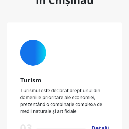
în Chișinău
Industrie
Activitatea industrială din municipiul
Chișinău în mare parte se axează pe
industria prelucrătoare
04
Detalii