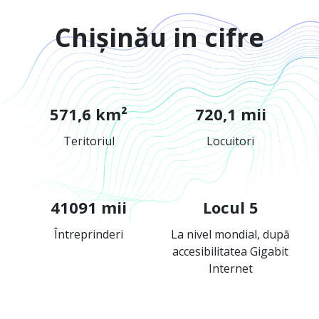
Chișinău in cifre
571,6 km²
720,1 mii
Teritoriul
Locuitori
41091 mii
Locul 5
Întreprinderi
La nivel mondial, după
accesibilitatea Gigabit
Internet