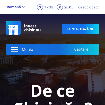
$
17.38
€
20.05
deadd.dgect@c
invest.
CONTACTEAZĂ-NE
chisinau
De ce