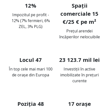
12%
Spații
comerciale 15
Impozitul pe profit -
12% (7% fermieri, 6%
€/25 € pe m²
ZEL, 3% PLG)
Prețul arendei
încăperilor nelocuibile
Locul 47
23 123.7 mil lei
În top cele mai mari 100
Investiţii în active
de oraşe din Europa
imobilizate în prețuri
curente
Poziția 48
17 orașe