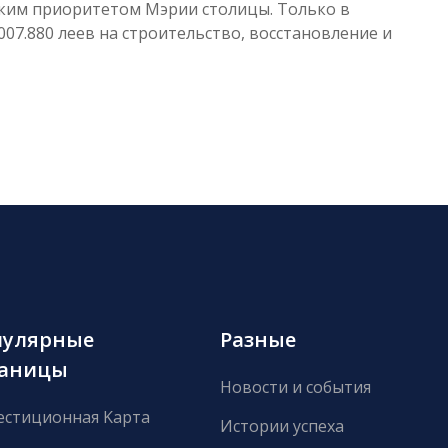
ским приоритетом Мэрии столицы. Только в
07.880 леев на строительство, восстановление и
пулярные
Разные
раницы
Новости и события
естиционная Kарта
Истории успеха