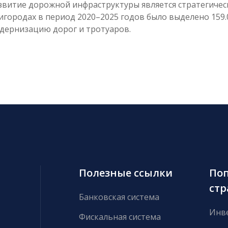
звитие дорожной инфраструктуры является стратегиче
игородах в период 2020–2025 годов было выделено 159.0
дернизацию дорог и тротуаров.
Полезные ссылки
По
ст
Банковская система
Инв
Фискальная система