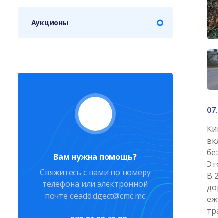
Аукционы
07
Ки
вк
бе
Вам нужна помощь?
Эт
Свяжитесь с нами по номеру
В 
телефона или электронной
до
почте deadd.dgect@cmc.md
еж
тр