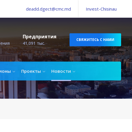
deadd.dgect@cmc.md
Invest-Chisinau
Предприятия
СВЯЖИТЕСЬ С НАМИ
ления
41,091 тыс.
ионы
Проекты
Новости