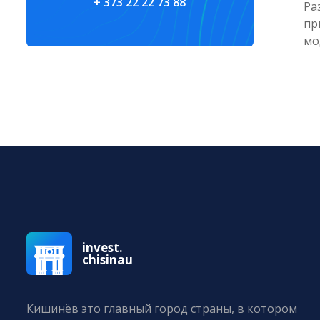
+ 373 22 22 73 88
Ра
пр
мо
invest.
chisinau
Кишинёв это главный город страны, в котором