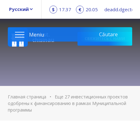
$
17.37
€
20.05
deadd.dgect@c
invest.
СВЯЖИТЕСЬ С НАМИ
chisinau
Главная страница
•
Еще 27 инвестиционных проектов
одобрены к финансированию в рамках Муниципальной
программы